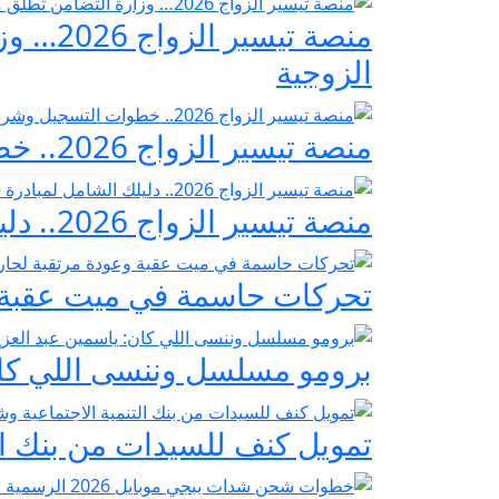
منصة ت
الزوجية
منصة تيسير الزواج 2026.. خطوات التسجيل وشروط مبادرة فرحة مصر
منصة تيسير الزواج 2026.. دليلك الشامل لمبادرة «فرحة مصر» لدعم تجهيز العرائس
تحركات حاسمة في ميت عقبة و
برومو مسلسل وننسى اللي كان:
تمويل كنف للسيدات من بنك ال