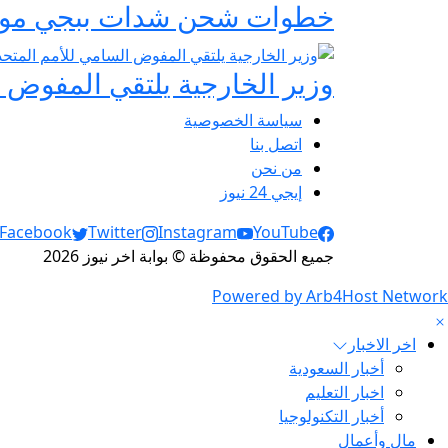
خطوات شحن شدات ببجي موبايل 2026 الرسمية عبر
وزير الخارجية يلتقي المفوض ا
سياسة الخصوصية
اتصل بنا
من نحن
إيجي 24 نيوز
Social Links
Facebook
Twitter
Instagram
YouTube
جميع الحقوق محفوظة © بوابة اخر نيوز 2026
Powered by Arb4Host Network
اخر الاخبار
أخبار السعودية
اخبار التعليم
أخبار التكنولوجيا
مال وأعمال