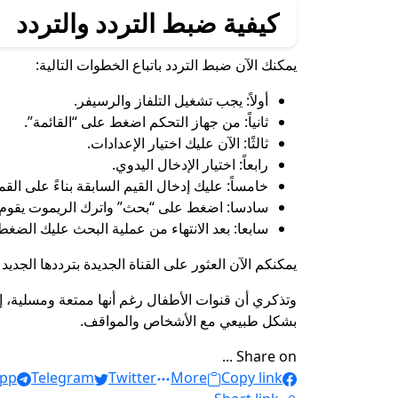
كيفية ضبط التردد والتردد
يمكنك الآن ضبط التردد باتباع الخطوات التالية:
أولاً: يجب تشغيل التلفاز والرسيفر.
ثانياً: من جهاز التحكم اضغط على “القائمة”.
ثالثًا: الآن عليك اختيار الإعدادات.
رابعاً: اختيار الإدخال اليدوي.
خامساً: عليك إدخال القيم السابقة بناءً على الق
سادسا: اضغط على “بحث” واترك الريموت يقوم بع
سابعا: بعد الانتهاء من عملية البحث عليك الضغ
يمكنكم الآن العثور على القناة الجديدة بترددها الجد
وتذكري أن قنوات الأطفال رغم أنها ممتعة ومسلية، إل
بشكل طبيعي مع الأشخاص والمواقف.
Share on ...
pp
Telegram
Twitter
More
Copy link