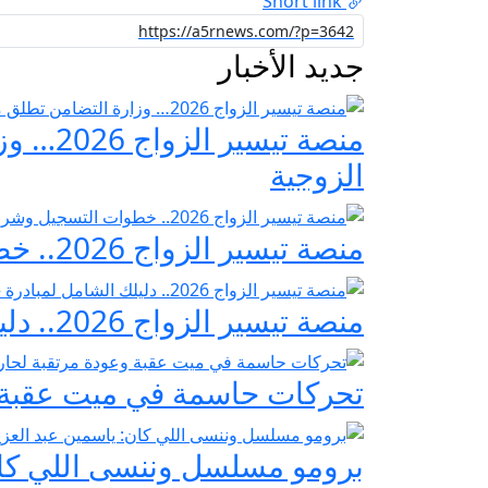
Short link
جديد الأخبار
منصة ت
الزوجية
منصة تيسير الزواج 2026.. خطوات التسجيل وشروط مبادرة فرحة مصر
منصة تيسير الزواج 2026.. دليلك الشامل لمبادرة «فرحة مصر» لدعم تجهيز العرائس
تحركات حاسمة في ميت عقبة و
برومو مسلسل وننسى اللي كان: