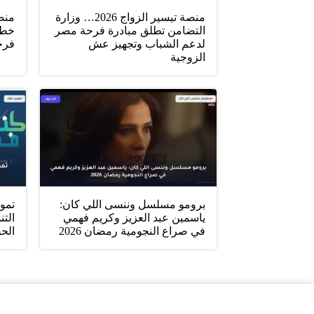
منصة تيسير الزواج 2026… وزارة
التضامن تطلق مبادرة فرحة مصر
خطو
لدعم الشباب وتجهيز عش
فرح
الزوجية
برومو مسلسل وننسى اللي كان:
تمو
ياسمين عبد العزيز وكريم فهمي
التن
في صراع النجومية رمضان 2026
الح