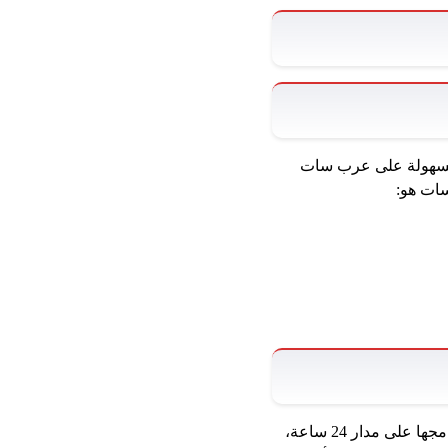
ا بسهولة على عرب سات
الميزات الفريدة تجعل من طيور الجنه مفضلاً للعائلة، بدءًا من محتواها المجاني غير المشفر، إلى برامجها على مدار 24 ساعة،