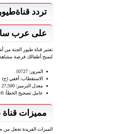
تردد قناةطيور
على عرب سا
تعتبر قناة طيور الجنة من 
لتمنح أطفالك فرصة مشاهدة المحتوى الممتع 
المرور: 10727
الاستقطاب: أفقي (ح)
معدل الترميز: 27,500
عامل تصحيح الخطأ: 5/6.
مميزات قناة ط