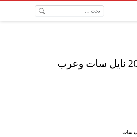
البحث عن:
ضبط جهاز الاستقبال على تردد قناة طيور الجنة الجديد 2025 نايل سات وعرب