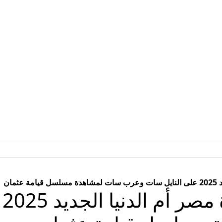
مان
حم