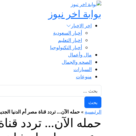
بوابة اخر نيوز
اخر الاخبار
أخبار السعودية
اخبار التعليم
أخبار التكنولوجيا
مال وأعمال
الصحه والجمال
السيارات
منوعات
البحث عن:
الرئيسية
»
حمله الآن… تردد قناة مصر أم الدنيا الجديد 2025 على النايل سات وعرب سات لمشاهدة مسلسل قيامة عث