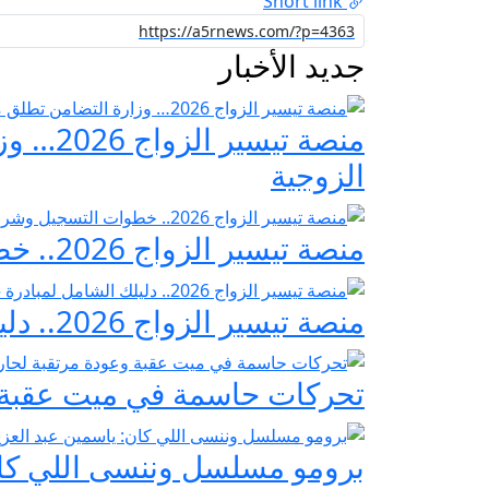
Short link
جديد الأخبار
منصة ت
الزوجية
منصة تيسير الزواج 2026.. خطوات التسجيل وشروط مبادرة فرحة مصر
منصة تيسير الزواج 2026.. دليلك الشامل لمبادرة «فرحة مصر» لدعم تجهيز العرائس
تحركات حاسمة في ميت عقبة و
برومو مسلسل وننسى اللي كان: