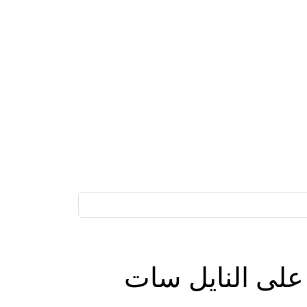
له الآن… تردد قناة مصر أم الدنيا الجديد 2025 على النايل سات