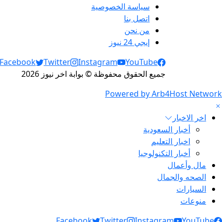
سياسة الخصوصية
اتصل بنا
من نحن
إيجي 24 نيوز
Social Links
Facebook
Twitter
Instagram
YouTube
جميع الحقوق محفوظة © بوابة اخر نيوز 2026
Powered by Arb4Host Network
اخر الاخبار
أخبار السعودية
اخبار التعليم
أخبار التكنولوجيا
مال وأعمال
الصحه والجمال
السيارات
منوعات
Social Link
Facebook
Twitter
Instagram
YouTube