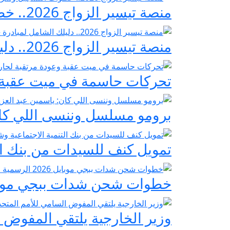
منصة تيسير الزواج 2026.. خطوات التسجيل وشروط مبادرة فرحة مصر
منصة تيسير الزواج 2026.. دليلك الشامل لمبادرة «فرحة مصر» لدعم تجهيز العرائس
تحركات حاسمة في ميت عقبة و
برومو مسلسل وننسى اللي كان:
تمويل كنف للسيدات من بنك ال
خطوات شحن شدات ببجي موبايل 2026 الرسمية عبر
وزير الخارجية يلتقي المفوض ا