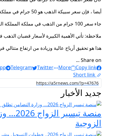
أيضا ، فإن سعر سبيكة الذهب هو 50 جرام في مملكة المملكة العربية السعودية اليوم إلى 16،028.29 SAR ، أي ما يعادل 4،274.21 دولار أمريكي.
جاء سعر 100 جرام من الذهب في مملكة المملكة العربية السعودية اليوم بنحو 31993.36 السعودية ، أي ما يعادل 8،531.56 دولار أمريكي.
ملاحظة: تأتي الأهمية الكبيرة لأسعار قضبان الذهب 
هذا هو تحقيق أرباح عالية وزيادة من ارتفاع متتالي 
Share on ...
pp
Telegram
Twitter
More
Copy link
Short link
جديد الأخبار
منصة ت
الزوجية