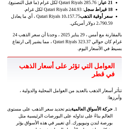
21 عيار
: 285.76 Qatari Riyals لكل غرام (ما قبل التصنيع).
18 قيراط سجل
: 244.93 Qatari Riyals لكل غرام.
سعر أوقية الذهب
10،157.75 Qatari Riyals ، أي ما يعادل
2،790.59 دولار أمريكي.
بالمقارنة مع أمس ، 29 يناير 2025 ، وجدنا أن سعر الذهب 24
غرام كان حوالي 323.37 Qatari Riyals ، مما يشير إلى ارتفاع
بسيط في الأسعار اليوم.
العوامل التي تؤثر على أسعار الذهب
في قطر
تتأثر أسعار الذهب بالعديد من العوامل المحلية والدولية ،
وأبرزها:
حركة الأسواق العالمية
يتم تحديد سعر الذهب على مستوى
العالم بناءً على تداوله على البورصات الرئيسية مثل
بورصة لندن ونيويورك. أي تغيير في هذه الأسواق يؤثر