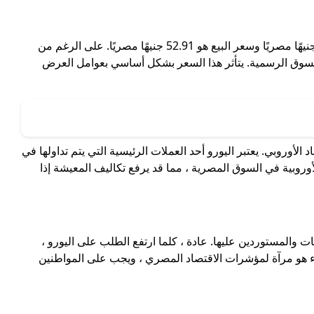
اليوم ، يشهد سعر اليورو ضد الجنيه المصري في السوق السوداء بعض التغييرات البسيطة ، حيث سجل سعر الشراء 51.87 جنيهًا مصريًا وسعر البيع هو 52.91 جنيهًا مصريًا. على الرغم من
 السوق الرسمية. يتأثر هذا السعر بشكل أساسي بعوامل العرض
لأوروبي. يعتبر اليورو أحد العملات الرئيسية التي يتم تداولها في
أوروبية في السوق المصرية ، مما قد يرفع تكاليف المعيشة إذا
 والمستوردين عليها. عادة ، كلما ارتفع الطلب على اليورو ،
ء هو مرآة لمؤشرات الاقتصاد المصري ، ويجب على المواطنين