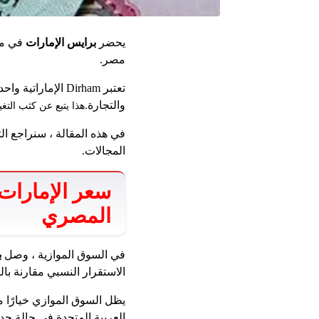
يحضر
برايس الإمارات
في مقا
مصر.
تعتبر Dirham الإ
والتجارة.
هذا يتبع عن كثب الت
في هذه المقالة ، سنراجع ا
المجالات.
سعر الإمارات 
المصري
في السوق الموازية ، وصل
ب
الاستقرار النسبي مقارنة با
يظل السوق الموازي خيارًا مه
العربية المتحدة في حالة ح