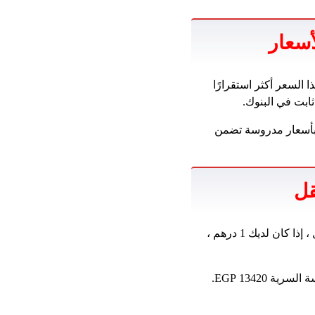
أسعار
هذا السعر أكثر استقرارًا
ثابت في البنوك.
د بأسعار مدروسة تضمن
قل
اليوم ، يمكن نقل المبالغ بسهولة إلى الجنيه المصري. على سبيل المثال ، إذا كان لديك 1 درهم ،
إذا كانت الكميات أكبر ، فإن التغيير يتناسب مع الحجم. على سبيل المثال ، 1000 درهم درهم بالدراسة السرية 13420 EGP.