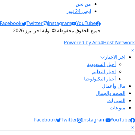
من نحن
إيجي 24 نيوز
Social Links
Facebook
Twitter
Instagram
YouTube
جميع الحقوق محفوظة © بوابة اخر نيوز 2026
Powered by Arb4Host Network
اخر الاخبار
أخبار السعودية
اخبار التعليم
أخبار التكنولوجيا
مال وأعمال
الصحه والجمال
السيارات
منوعات
Social Link
Facebook
Twitter
Instagram
YouTube
لبحث عن: