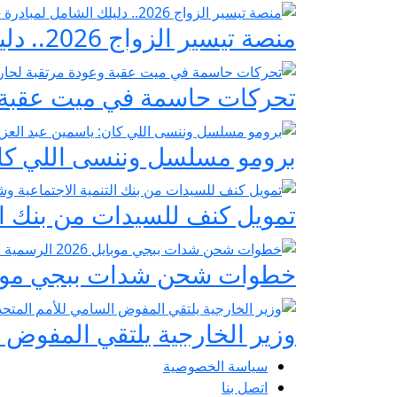
منصة تيسير الزواج 2026.. دليلك الشامل لمبادرة «فرحة مصر» لدعم تجهيز العرائس
تحركات حاسمة في ميت عقبة و
برومو مسلسل وننسى اللي كان:
تمويل كنف للسيدات من بنك ال
خطوات شحن شدات ببجي موبايل 2026 الرسمية عبر
وزير الخارجية يلتقي المفوض ا
سياسة الخصوصية
اتصل بنا