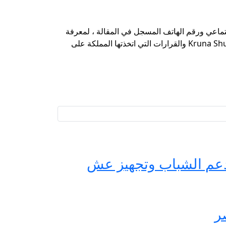
ذلك عبر وسائل التواصل الاجتماعي ورقم الهاتف المسجل في المقالة ، لمعرفة
أنه من الممكن أن توفر الشركة حجًا مجانيًا مثل كل عام حيث يكون كل عام حيث ستتغير الظروف هذا العام بسبب Kruna Shura والقرارات التي اتخذتها المملكة على
حة مصر لدعم الشباب وتجهيز عش