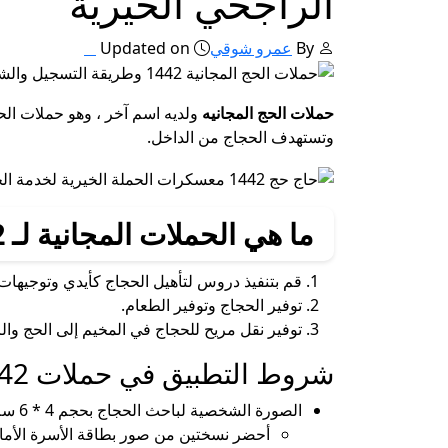
الراجحي الخيرية
By
عمرو شوقي
Updated on
حملات الحج المجانيه
ولديه اسم آخر ، وهو حملات ال
وتستهدف الحجاج من الداخل.
ما هي الحملات المجانية لـ Hajj d’Al -Rajhi 1442؟
قم بتنفيذ دروس لتأهيل الحجاج كأيدي وتوجيهات لتنفيذ الحاج و Omra ، وأعمدةها بط
توفير الحجاج وتوفير الطعام.
توفير نقل مريح للحجاج في المخيم إلى الحج وال
شروط التطبيق في حملات HAJJ 1442 الحرة
الصورة الشخصية لباحث الحجاج بحجم 4 * 6 سم.
أحضر نسختين من صور بطاقة الأسرة الأمامي