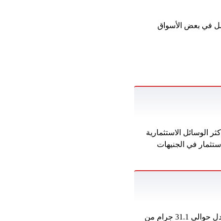
، لكنه يفضل في بعض الأسواق
، حوالي 31360 رطلاً ، وهو واحد من أكثر الوسائل الاستثمارية
استثمار في الجنيهات
ارتفع سعر الذهب على مستوى العالم اليوم ، يوم الاثنين ، ليصل إلى 2805 دولارًا للأوقية ، أي ما يعادل حوالي 31.1 جرام من