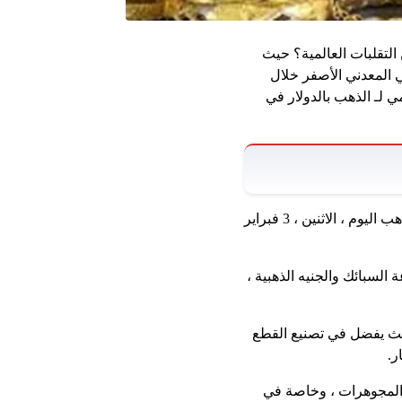
التقلبات العالمية؟ حيث
توى من الرقم القياسي المعدني الأصفر خلال
الارتفاع في السعر العالمي لـ الذهب بالدولار في
وفقًا للقسمة العامة للذهب والمجوهرات للاتحاد العام لـ Chambers of Commerce ، جاءت أسعار الذهب اليوم ، الاثنين ، 3 فبراير
في صناعة السبائك والجنيه الذهبية ،
ن في مصر ، حيث يفضل في تصنيع القطع
ر.
لمجوهرات والمجوهرات ، وخاصة في