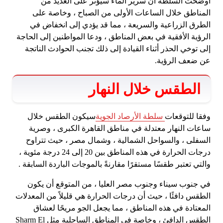
أوضحت السلطة أن سرير الماء سيؤثر على العديد من
المناطق خلال الساعات الأولى من الصباح ، وخاصة على
الطرق الزراعية والسريعة ، مما قد يؤدي إلى انخفاض في
الرؤية الأفقية في بعض المناطق ، ودعا المواطنين إلى الحاجة
إلى توخي الحذر أثناء القيادة إلى ذلك تجنب الحوادث الناتجة
عن ضعف الرؤية.
الطقس خلال النهار
وفقا للتوقعات
سلطة الأرصاد الجوية
سيكون الطقس خلال
ساعات النهار معتدلة في مناطق القاهرة الكبرى ، وصرية
السفلى ، والسواحل الشمالية ، وشمال مصر ، حيث تتراوح
درجات الحرارة في هذه المناطق بين 20 إلى 24 درجة مئوية ،
والتي تعتبر طقسًا مستقرًا مقارنةً بالموجات الباردة السابقة .
في جنوب سيناء وجنوب مصر العليا ، من المتوقع أن يكون
الطقس دافئًا ، حيث أن درجات الحرارة هي قليلاً من المعدلات
المعتادة في هذه المناطق ، مما يجعل الجو مريحًا لعشاق
الطقس الدافئ ، وخاصة في المناطق الساحلية مثل Sharm El