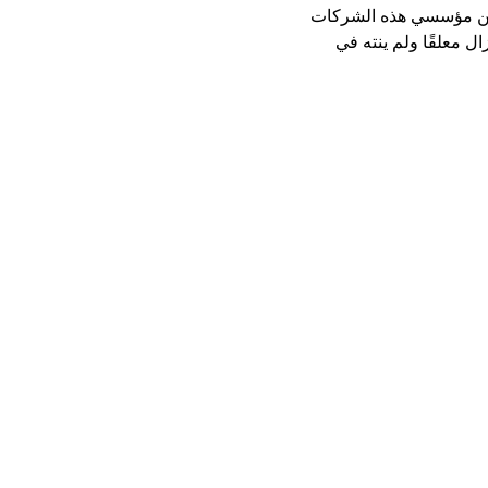
 رقم 91 لعام 2005 ، بحيث لا يوجد شيء من مؤسسي هذه الشركات
ل معلقًا ولم ينته في