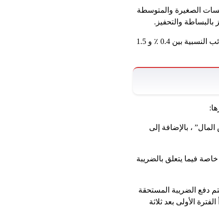
سسات الصغيرة والمتوسطة
 بالبساطة والتحفيز.
يستهدف هذا النظام المشاريع التي لا تتجاوز إيراداتها 20 مليون جنيه سنويًا ، حيث سيتم فرض الضرائب النسبية بين 0.4 ٪ و 1.5
ا:
المال” ، بالإضافة إلى
خاصة فيما يتعلق بالضريبة
طة أن يتم دفع الضريبة المستحقة
فترة الأولى بعد ثلاثة