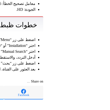
معامل تصحيح الخطأ: 5/6.
الجودة: HD.
خطوات ظبط تر
اضغط على زر “Menu” أو “Options” في جهاز التحكم عن بعد (الريموت كنترول).
اختر “Installation” أو “Setup” أو ما شابه ذلك من القائمة.
اختر “Manual Search” أو “Add New Channel” أو ما شابه ذلك.
أدخل التردد، والاستقط
اضغط على زر “بحث” أو “arch
بعد العثور على القناة،
Share on ...
Facebook