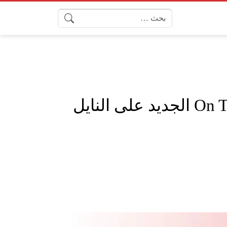
البحث عن:
أتفرج ببلاش.. تردد قناة اون تايم سبورت 2025 On Time Sports الجديد على النايل