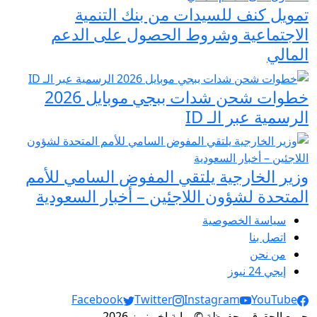
تمويل كنف للسيدات من بنك التنمية
الاجتماعية وشروط الحصول على الدعم
المالي
خطوات شحن شدات ببجي موبايل 2026
الرسمية عبر الـ ID
وزير الخارجية يلتقي المفوض السامي للأمم
المتحدة لشؤون اللاجئين – أخبار السعودية
سياسة الخصوصية
اتصل بنا
من نحن
إيجي 24 نيوز
Social Links
Facebook
Twitter
Instagram
YouTube
جميع الحقوق محفوظة © بوابة اخر نيوز 2026