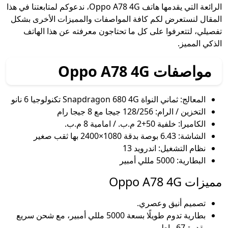
الرائعة التي يقدمها هاتف Oppo A78 4G، ندعوكم لمتابعتنا في هذا
المقال لنستعرض لكم كافة المواصفات والمميزات الأخرى بشكل
تفصيلي، لتتعرفوا على كل ما تحتاجون معرفته عن هذا الهاتف
الذكي المميز.
مواصفات Oppo A78 4G
المعالج: ثماني النواة Snapdragon 680 4G تكنولوجيا 6 نانو
التخزين / الرام: 128/256 جيجا مع 8 جيجا رام
الكاميرا: خلفية 50+2 م.ب. / امامية 8 م.ب.
الشاشة: 6.43 بوصة بدقة 1080×2400 بها ثقب صغير
نظام التشغيل: اندرويد 13
البطارية: 5000 مللي أمبير
مميزات Oppo A78 4G
تصميم أنيق وعصري.
بطارية تدوم طويلًا بسعة 5000 مللي أمبير، مع شحن سريع
بقدرة 67 واط.