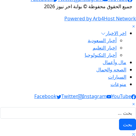
جميع الحقوق محفوظة © بوابة اخر نيوز 2026
Powered by Arb4Host Network
اخر الاخبار
أخبار السعودية
اخبار التعليم
أخبار التكنولوجيا
مال وأعمال
الصحه والجمال
السيارات
منوعات
Social Link
Facebook
Twitter
Instagram
YouTube
لبحث عن: