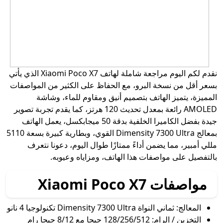
نقدم لكم اليوم مراجعة شاملة لهاتف Xiaomi Poco X7 الذي يأتي
بسعر أقل من نسخة البرو، مع الحفاظ على الكثير من المواصفات
المميزة، يتميز الهاتف بتصميم أنيق ومقاوم للماء، وشاشة
AMOLED رائعة بمعدل تحديث 120 هرتز، كما يقدم تجربة تصوير
جيدة بفضل الكاميرا الخلفية بدقة 50 ميجابكسل، يعمل الهاتف
بمعالج Dimensity 7300 Ultra القوي، وبطارية كبيرة بسعة 5110
مللي أمبير، مما يضمن أداءً ممتازًا طوال اليوم، دعونا نتعرف
بالتفصيل على مواصفات هذا الهاتف، ومزاياه وعيوبه.
مواصفات Xiaomi Poco X7
المعالج: ثماني النواة Dimensity 7300 Ultra تكنولوجيا 4 نانو
التخزين / الرام: 128/256/512 جيجا مع 8/12 جيجا رام