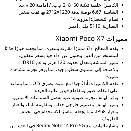
الكاميرا: خلفية ثلاثية 50+8+2 م.ب. / امامية 20 م.ب.
الشاشة: 6.67 بوصة بدقة 1220×2712 بها ثقب صغير
نظام التشغيل: اندرويد 14
البطارية: 5110 مللي أمبير
مميزات Xiaomi Poco X7
يقدم المعالج أداءً ممتازًا مقارنة بسعره، مما يجعله خيارًا جذابًا
للمستخدمين الذين يبحثون عن أداء جيد بسعر معقول.
تتميز الشاشة بمعدل تحديث 120 هرتز ودعم HDR10+،
بالإضافة إلى مستوى سطوع جيد، مما يوفر تجربة مشاهدة
مميزة.
تقدم الكاميرات أداءً جيدًا مع مثبت بصري OIS، مما يساعد
على التقاط صور ومقاطع فيديو عالية الجودة.
يوفر الهاتف تجربة صوتية غنية بفضل السماعات الاستريو.
يتميز الهاتف بتصميم خارجي جذاب ومقاومة للماء والغبار
بمعيار IP68، مما يجعله مناسبًا للاستخدام في مختلف
الظروف.
يتشابه الهاتف مع Redmi Note 14 Pro 5G في العديد من