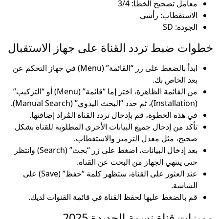
معامل تصحيح الخطأ: 3/4
الاستقطاب: رأسي
الجودة: SD
خطوات ضبط تردد القناة على جهاز الاستقبال
ابدأ بالضغط على زر “القائمة” (Menu) في جهاز التحكم عن
بعد الخاص بك.
من القائمة الظاهرة، اختر إما “قائمة” (Menu) أو “التركيب”
(Installation)، ثم حدد “البحث اليدوي” (Manual Search).
في هذه الخطوة، قم بإدخال تردد القناة المُراد إضافتها.
تأكد من إدخال جميع البيانات الأخرى المطلوبة للقناة بشكل
صحيح، مثل معدل الترميز والاستقطاب.
بعد إدخال البيانات، اضغط على زر “بحث” (Search) وانتظر
حتى ينتهي الجهاز من البحث عن القناة.
عند العثور على القناة، ستظهر كلمة “حفظ” (Save) على
الشاشة.
قم بالضغط عليها لحفظ القناة في قائمة القنوات لديك.
مميزات قناة نسمة الجديدة 2025