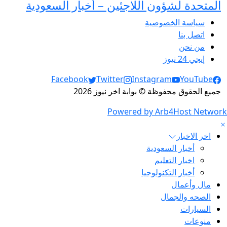
المتحدة لشؤون اللاجئين – أخبار السعودية
سياسة الخصوصية
اتصل بنا
من نحن
إيجي 24 نيوز
Social Links
Facebook
Twitter
Instagram
YouTube
جميع الحقوق محفوظة © بوابة اخر نيوز 2026
Powered by Arb4Host Network
اخر الاخبار
أخبار السعودية
اخبار التعليم
أخبار التكنولوجيا
مال وأعمال
الصحه والجمال
السيارات
منوعات