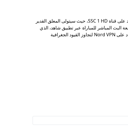
استمتع بمتابعة مباراة فالنسيا وبرشلونة في كأس ملك إسبانيا مباشرة وحصرياً على قنوات SSC السعودية الرياضية وبالتحديد على قناة SSC 1 HD، حيث سيتولى المعلق القدير
ة البث المباشر للمباراة عبر تطبيق شاهد، الذي
يتيح لك الوصول إلى قنوات SSC في أي وقت ومكان، وإذا كنت تواجه صعوبات في الوصول إلى هذه الخدمات، يمكنك الاعتماد على Nord VPN لتجاوز القيود الجغرافية