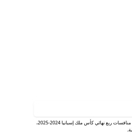
يشهد ملعب ميستايا مواجهة من العيار الثقيل يوم الخميس 6 فبراير 2025، عندما يستضيف فالنسيا نظيره برشلونة في إطار منافسات ربع نهائي كأس ملك إسبانيا 2024-2025،