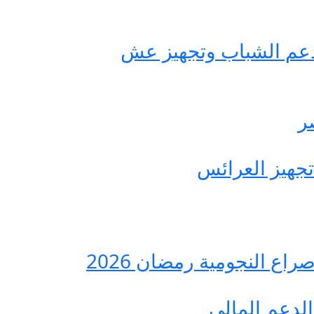
حة مصر لدعم الشباب وتجهيز عش
ع النجومية رمضان 2026
لدعم المالي