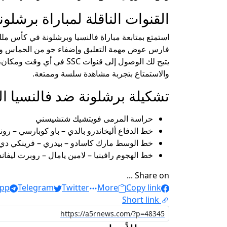
القنوات الناقلة لمباراة برشلو
فارس عوض مهمة التعليق وإضفاء جو من الحماس والإثار
والاستمتاع بتجربة مشاهدة سلسة وممتعة.
تشكيلة برشلونة ضد فالنسيا ال
حراسة المرمى فويتشيك شتشيسني
خط الدفاع أليخاندرو بالدي – باو كوبارسي – رون
خط الوسط مارك كاسادو – بيدري – فرينكي دي 
خط الهجوم رافينيا – لامين يامال – روبرت ليفا
Share on ...
pp
Telegram
Twitter
More
Copy link
Short link