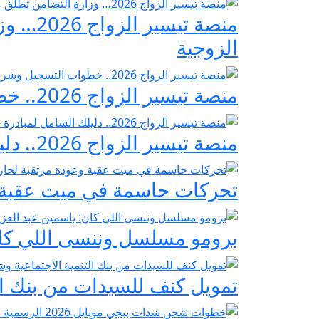
منصة ت
الزوجية
منصة تيسير الزواج 2026.. خطوات التسجيل وشروط مبادرة فرحة مصر
منصة تيسير الزواج 2026.. دليلك الشامل لمبادرة «فرحة مصر» لدعم تجهيز العرائس
تحركات حاسمة في ميت عقبة و
برومو مسلسل وننسى اللي كان:
تمويل كنف للسيدات من بنك ال