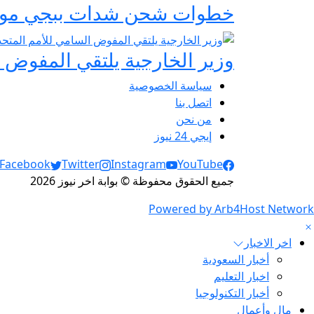
خطوات شحن شدات ببجي موبايل 2026 الرسمية عبر
وزير الخارجية يلتقي المفوض ا
سياسة الخصوصية
اتصل بنا
من نحن
إيجي 24 نيوز
Social Links
Facebook
Twitter
Instagram
YouTube
جميع الحقوق محفوظة © بوابة اخر نيوز 2026
Powered by Arb4Host Network
اخر الاخبار
أخبار السعودية
اخبار التعليم
أخبار التكنولوجيا
مال وأعمال