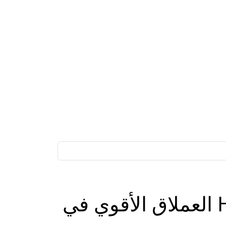
هونر تتربع قمة المنافسة بقوة بهاتفها HONOR 90 العملاق الأقوي في