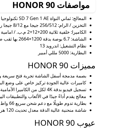
مواصفات HONOR 90
المعالج: ثماني النواة SD 7 Gen 1 AE تكنولوجيا 4 نانو
التخزين / الرام: 256/512 جيجا مع 8/12 جيجا رام
الكاميرا: خلفية ثلاثية 200+12+2 م.ب. / امامية 50 م.ب.
الشاشة: 6.7 بوصة بدقة 1200×2664 بها ثقب صغير
نظام التشغيل: اندرويد 13
البطارية: 5000 مللي أمبير
مميزات HONOR 90
بصمة مدمجة أسفل الشاشة تجربة فتح سريعة 
كاميرات عالية الجودة تركيز خاص على وضع البورتريه 2X المميز في الكامير
تسجيل فيديو بدقة 4K لكل من الكاميرا الأمامية والخلفية.
معالج يقدم أداءً جيدًا في الألعاب والتطبيقات الي
بطارية تدوم طويلًا مع دعم شحن سريع 66 واط.
شاشة منحنية عالية الدقة معدل تحديث 120 هرتز وصور سلسة مع معدل وميض منخفض لحماية العين.
عيوب HONOR 90