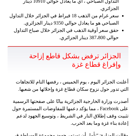
التداول الصباحي ، أي ما يعادل حوالي 10910 دينار
الجزائري.
سعر غرام من الذهب 18 قيراط في الجزائر خلال التداول
الصباحي هو ما يعادل حوالي 9350 دينار الجزائري.
حقق سعر أوقية الذهب في الجزائر خلال صباح التداول
حوالي 387،800 دينار الجزائري.
الجزائر ترفض بشكل قاطع إزاحة
وإفراغ قطاع غزة
أعلنت الجزائر اليوم ، يوم الخميس ، رفضها التام للاتجاهات
التي تدور حول نزوح سكان قطاع غزة وإخلائها من شعبها.
أصدرت وزارة الخارجية الجزائرية بيانًا على صفحتها الرسمية
على Facebook ، مما يؤكد دعمها للمفاوضات المستمرة حول
تثبيت وقف إطلاق النار في الشريط ، وتوسيع الجهود لدعم
إعادة بناء غزة وما بعد الحرب.
وقالت الوزارة: “نأمل أن تستمر جهود مجموعة الوساطة في