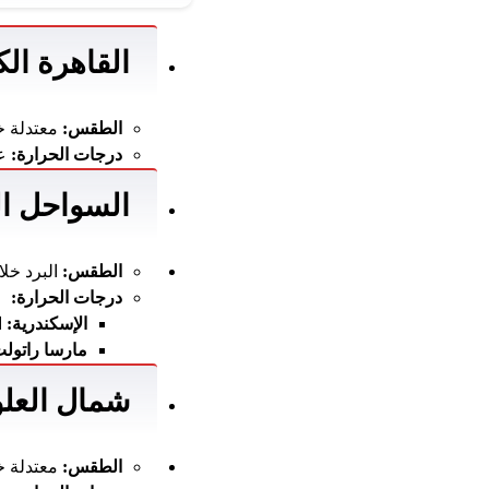
القاهرة ال
الطقس:
معتدلة خل
درجات الحرارة:
عظيم 18 د
السواحل ال
الطقس:
البرد خلال
درجات الحرارة:
الإسكندرية:
العظي
مارسا راتولث
شمال العل
الطقس:
معتدلة خل