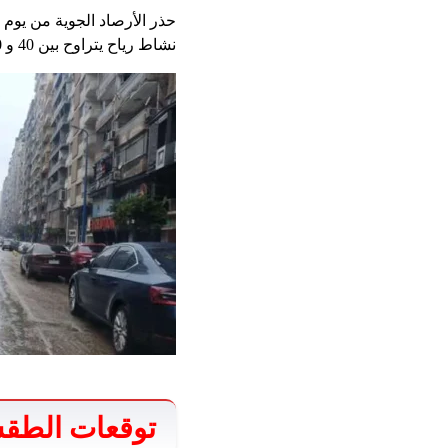
نشاط رياح يتراوح بين 40 و 60 كم/ساعة ، والأمواج من 3 إلى 4 أمتار.
توقعات الطق