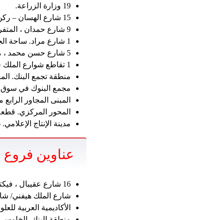
19 وزارة الزراعة.
15 شارع الهسان – ركن شارع ياثريب – دوكي.
9 شارع حمدان ، المتفرعة من شارع مراد.
1 شارع مراد. ساحة الجيزة.
5 شارع حسن محمد ، متفرع من شارع آرام.
1 تقاطع شوارع الملك فيصل وماريوتا.
منطقة تجمع البنك. المنطقة 
مجمع البنوك في سوق الجملة. 6 أك
المبنى المجاور الرابع من 17 ، النموذج 2 ، منطقة م
المحور المركزي. قطعة 1.3 أ. مجدة المجدة الفن. 6 أكتوبر مد
مدينة الإنتاج الإعلامي. 6 أكتوبر.
عناوين فروع ا
16 شارع عقيبال ، فيكتوريا ، الإسكندرية.
شارع الملك هيفني/ شارع
الأكاديمية العربية للعلو
منطقة البنك. الخامس ا