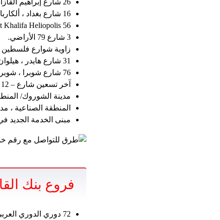
26 شارع إبراهيم القازاني ، هيلوبوليس.
16 شارع بغداد ، ألكاربا ، مربى.
56 Nazih Street Khalifa Heliopolis.
3 شارع 79 الأراضي.
زاوية شوارع فلسطين و 269 المتفرعة من شارع الن
31 شارع هايدر ، هيلوان.
76 شارع شوبرا ، شوبرا مصر.
آخر تسعين شارع – 12 شارع غاليريا – مول من وادي مون – أمام جامعة المستقبل الخامس.
مدينة الشوروك/ المنطقة الثانية ، A2 A2 ABDUL QADER HELMY Street من
المنطقة الصناعية ، مدي
مبنى الخدمة الجديد في
فروع بنك القا
72 دوري الدوري العربي مهندسي الشارع.