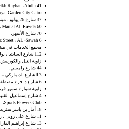
41 Nubar Street -Nuba Nuba Street and Sheikh Rayhan -Abdin.
yat Garden City Cairo.
37 شارع 26 يوليو ، مبنى الإسعاف.
60 Al -Malik Al -Saleh St., Manial Al -Rawda.
70 شارع الأسهر.
6 Ezzat Badawi Hafez Street ، AL -Sawah.
مجمع الخدمات في مبنى الإ
112 شارع السابتيا ، بولك ، القاهرة.
زاوية النيل والكورنيش 
44 شارع رامسي.
3 الشارع الدنماركي – عباسيا – أمام مستشفى الطيران.
6 شارع د. فرع مصطفى أبو زهرة من مدينة سانت نصر الطيران.
زاوية شوارع سمير فره
4 شارع إسماعيل القنباني ، فرع من شارع آلتيار.
Sports Flowers Club.
18 أمار بن ياسر ستريت ، هيلوبوليس.
11 شارع على روبي ، روكسي.
13 شارع إبراهيم القازاني ، هيلوبوليس.