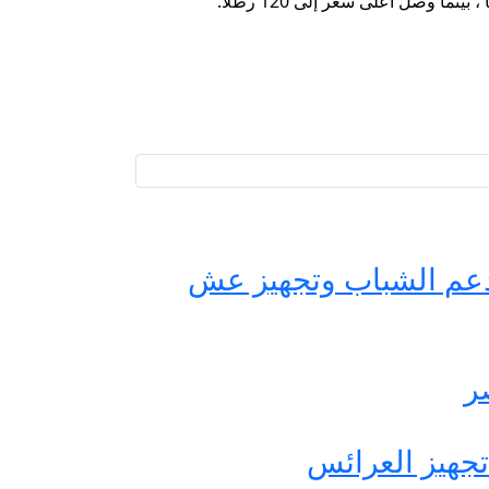
حة مصر لدعم الشباب وتجهيز عش