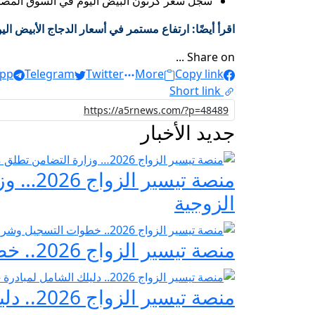
سجل سعر كرتون البيض اليوم في السوق المصرية ما بين 119 إلى 120 جنيه ، حيث سجل الحد الأدنى للسعر 119 جنيهًا ، بينما وص
اقرأ أيضًا: ارتفاع مستمر في أسعار الدجاج الأبيض ا
Share on ...
pp
Telegram
Twitter
More
Copy link
Short link
جديد الأخبار
منصة ت
الزوجية
منصة تيسير الزواج 2026.. خطوات التسجيل وشروط مبادرة فرحة مصر
منصة تيسير الزواج 2026.. دليلك الشامل لمبادرة «فرحة مصر» لدعم تجهيز العرائس