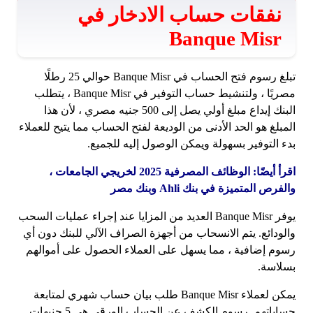
نفقات حساب الادخار في
Banque Misr
تبلغ رسوم فتح الحساب في Banque Misr حوالي 25 رطلًا
مصريًا ، ولتنشيط حساب التوفير في Banque Misr ، يتطلب
البنك إيداع مبلغ أولي يصل إلى 500 جنيه مصري ، لأن هذا
المبلغ هو الحد الأدنى من الوديعة لفتح الحساب مما يتيح للعملاء
بدء التوفير بسهولة ويمكن الوصول إليه للجميع.
اقرأ أيضًا: الوظائف المصرفية 2025 لخريجي الجامعات ،
والفرص المتميزة في بنك Ahli وبنك مصر
يوفر Banque Misr العديد من المزايا عند إجراء عمليات السحب
والودائع. يتم الانسحاب من أجهزة الصراف الآلي للبنك دون أي
رسوم إضافية ، مما يسهل على العملاء الحصول على أموالهم
بسلاسة.
يمكن لعملاء Banque Misr طلب بيان حساب شهري لمتابعة
حساباتهم. رسوم الكشف عن الحساب الورقي هي 5 جنيهات