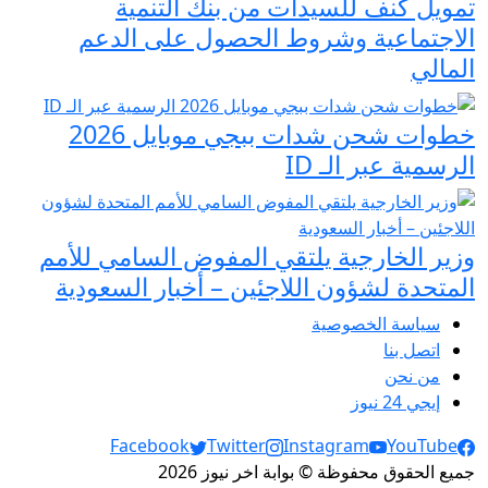
تمويل كنف للسيدات من بنك التنمية
الاجتماعية وشروط الحصول على الدعم
المالي
خطوات شحن شدات ببجي موبايل 2026
الرسمية عبر الـ ID
وزير الخارجية يلتقي المفوض السامي للأمم
المتحدة لشؤون اللاجئين – أخبار السعودية
سياسة الخصوصية
اتصل بنا
من نحن
إيجي 24 نيوز
Social Links
Facebook
Twitter
Instagram
YouTube
جميع الحقوق محفوظة © بوابة اخر نيوز 2026