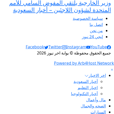
وزير الخارجية يلتقي المفوض السامي للأمم
المتحدة لشؤون اللاجئين – أخبار السعودية
سياسة الخصوصية
اتصل بنا
من نحن
إيجي 24 نيوز
Social Links
Facebook
Twitter
Instagram
YouTube
جميع الحقوق محفوظة © بوابة اخر نيوز 2026
Powered by Arb4Host Network
اخر الاخبار
أخبار السعودية
اخبار التعليم
أخبار التكنولوجيا
مال وأعمال
الصحه والجمال
السيارات