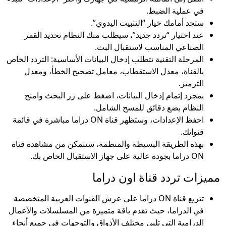
في عملية الضبط.
ستجد أمامك خيار “التثبيت اليدوي”.
عند اختيار “تردد جديد”، سيطلب منك النظام تحديد القمر
الصناعي المناسب لاستقبال البث.
المرحلة التقنية تتطلب إدخال البيانات الأساسية: التردد الخاص
بالقناة، معدل الاستقطاب، معامل تصحيح الخطأ، ومعدل
الترميز.
بمجرد إتمام إدخال البيانات، اضغط على زر البحث وامنح
النظام بضع دقائق للمسح الشامل.
احفظ الإعدادات، وستظهر قناة ON دراما مباشرة في قائمة
قنواتك.
بهذه الطريقة البسيطة والمنظمة، ستتمكن من مشاهدة قناة
ON دراما بجودة عالية على جهاز الاستقبال الخاص بك.
مميزات تردد قناة اون دراما
تتربع قناة ON دراما على عرش القنوات العربية المتخصصة
في الدراما، حيث تقدم باقة متميزة من المسلسلات والأعمال
الدرامية التي تلبي مختلف الأذواق والتوجهات في جميع أنحاء