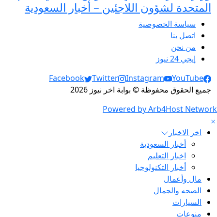
المتحدة لشؤون اللاجئين – أخبار السعودية
سياسة الخصوصية
اتصل بنا
من نحن
إيجي 24 نيوز
Social Links
Facebook
Twitter
Instagram
YouTube
جميع الحقوق محفوظة © بوابة اخر نيوز 2026
Powered by Arb4Host Network
اخر الاخبار
أخبار السعودية
اخبار التعليم
أخبار التكنولوجيا
مال وأعمال
الصحه والجمال
السيارات
منوعات