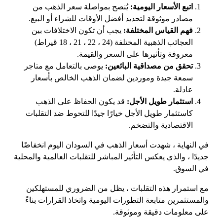
اتبع الأسعار اليومية:
يُنصح بمواصلة سعر الذهب من
مصادر موثوقة لتحديد أفضل الأوقات للشراء أو البيع.
فهم القياس المختلفة:
يجب أن تكون الاختلافات بين
العجائب الذهبية المختلفة (24 ، 22 ، 21 ، 18 قيراط)
معروفة وتأثيرها على السعر والقيمة.
تحقق من مصداقية البائعين:
يوصى بالتعامل مع متاجر
سمعة جيدة وموردين لضمان الذهب الخالص بأسعار
عادلة.
استثمار طويل الأجل:
قد يكون الحفاظ على الذهب
كاستثمار طويل الأجل خيارًا جيدًا للتحوط ضد التقلبات
الاقتصادية والتضخم.
في النهاية ، شهدت أسعار الذهب في السودان اليوم انخفاضًا
جديدًا ، والذي يعكس التأثير المباشر للتقلبات العالمية والمحلية
في السوق.
مع استمرار هذه التقلبات ، يظل من الضروري للمستهلكين
والمستثمرين متابعة التطورات اليومية واتخاذ القرارات بناءً
على معلومات دقيقة وموثوقة.