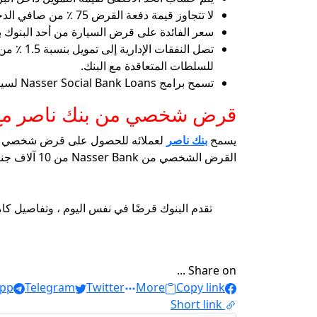
لا تتجاوز قيمة دفعة القرض 75 ٪ من صافي الدخل الشهري للعميل ، وتصل إلى 90 ٪ عندما يكون هناك دخل إضافي للعميل.
سعر الفائدة على قرض السيارة من أحد البنوك بنسبة 17 ٪ سنويًا على انخفاض في حالة اختيار الدفع على مدار 5 سنوات ، و 19 ٪ في حالة الدفع ع
للسلطات المتعاقدة مع البنك.
تسمح برامج Nasser Social Bank Loans لسيارات الأجرة والميكروبوس والدراجات النارية بخدمة توفير فرص العمل للمواطنين من أجل تحسين الظروف المعيشية.
قرض شخصي من بنك ناصر مع 
يسمح
بنك ناصر
لعملائه للحصول على قرض شخصي مع الب
القرض الشخصي من Nasser Bank من 10 آلاف جنيه ، وتصل فترة دفعه إلى 3 سنوات.
تقدم البنوك قرضًا في نفس اليوم ، وتفاصيل كام
Share on ...
pp
Telegram
Twitter
More
Copy link
Short link