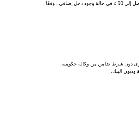
أما بالنسبة للنسبة المئوية لعبء الديون ، فإن Nasser Bank يسمح بعدم تجاوز 75 ٪ من صافي الدخل الشهري للعميل ، ويصل إلى 90 ٪ في حالة وجود دخل إضافي ، وفقًا
أخرى دون شرط ضامن من وكالة حكومية.
وديون البنك.