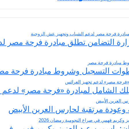
يسير الزواج 2026… وزارة التضامن تطلق مبادرة فر
عودة مرتقبة لحارس العرين الأبيض
 ياسمين عبد العزيز وكريم فهمي في صرا