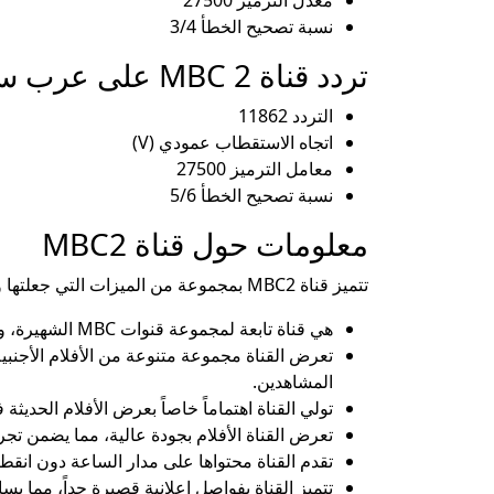
معدل الترميز 27500
نسبة تصحيح الخطأ 3/4
تردد قناة MBC 2 على عرب سات
التردد 11862
اتجاه الاستقطاب عمودي (V)
معامل الترميز 27500
نسبة تصحيح الخطأ 5/6
معلومات حول قناة MBC2
تتميز قناة MBC2 بمجموعة من الميزات التي جعلتها واحدة من أبرز القنوات في مصر والشرق الأوسط، ومن بين هذه الميزات:
هي قناة تابعة لمجموعة قنوات MBC الشهيرة، والتي انطلقت في بداية الألفية الجديدة، واستطاعت أن تحجز مكانة مرموقة في قلوب المشاهدين منذ انطلاقها.
تعرض القناة مجموعة متنوعة من الأفلام الأجنبية،
المشاهدين.
تولي القناة اهتماماً خاصاً بعرض الأفلام الحديث
تعرض القناة الأفلام بجودة عالية، مما يضمن تج
تقدم القناة محتواها على مدار الساعة دون انقطا
تتميز القناة بفواصل إعلانية قصيرة جداً، مما ي