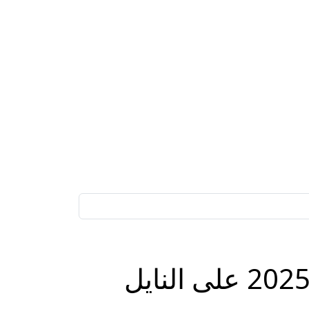
آخر تحديث.. تردد قناة ام بي سي 2 MBC الجديد 2025 على النايل