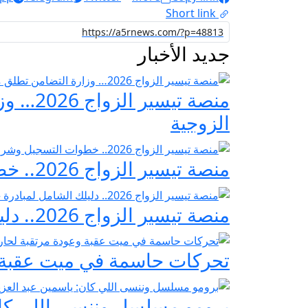
Short link
جديد الأخبار
منصة ت
الزوجية
منصة تيسير الزواج 2026.. خطوات التسجيل وشروط مبادرة فرحة مصر
منصة تيسير الزواج 2026.. دليلك الشامل لمبادرة «فرحة مصر» لدعم تجهيز العرائس
تحركات حاسمة في ميت عقبة و
برومو مسلسل وننسى اللي كان: