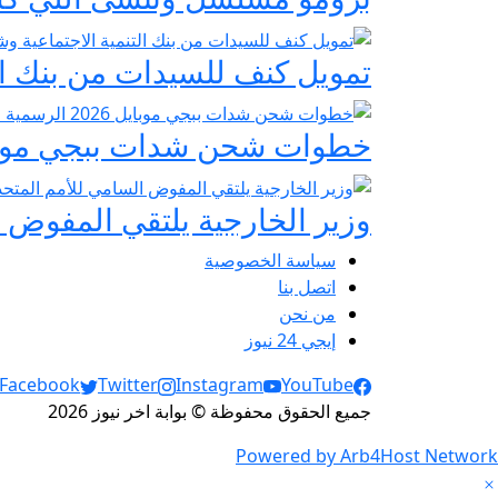
تمويل كنف للسيدات من بنك ال
خطوات شحن شدات ببجي موبايل 2026 الرسمية عبر
وزير الخارجية يلتقي المفوض ا
سياسة الخصوصية
اتصل بنا
من نحن
إيجي 24 نيوز
Social Links
Facebook
Twitter
Instagram
YouTube
جميع الحقوق محفوظة © بوابة اخر نيوز 2026
Powered by Arb4Host Network