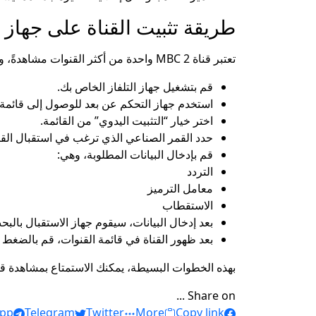
طريقة تثبيت القناة على جهاز ا
تعتبر قناة MBC 2 واحدة من أكثر القنوات مشاهدةً، وذلك لما تقدمه من مجموعة متنوعة من الأفلام الشيقة. لتتمكن من استقبال القناة على جهازك، اتبع الخطوات التالية:
قم بتشغيل جهاز التلفاز الخاص بك.
استخدم جهاز التحكم عن بعد للوصول إلى قائمة ا
اختر خيار “التثبيت اليدوي” من القائمة.
حدد القمر الصناعي الذي ترغب في استقبال القنا
قم بإدخال البيانات المطلوبة، وهي:
التردد
معامل الترميز
الاستقطاب
بعد إدخال البيانات، سيقوم جهاز الاستقبال بالب
بعد ظهور القناة في قائمة القنوات، قم بالضغط
بهذه الخطوات البسيطة، يمكنك الاستمتاع بمشاهدة قناة MBC 2 وبرامجها المميزة في أي وقت ترغب
Share on ...
pp
Telegram
Twitter
More
Copy link