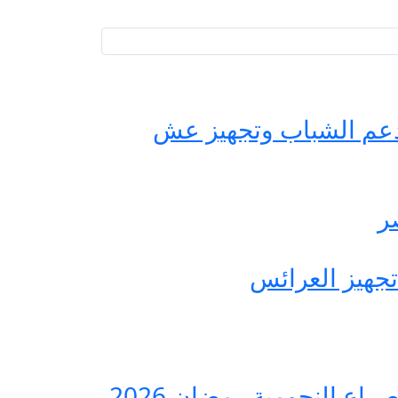
حة مصر لدعم الشباب وتجهيز عش
ع النجومية رمضان 2026