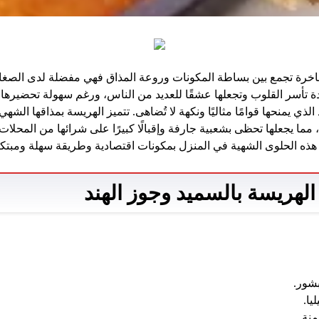
فاخرة تجمع بين بساطة المكونات وروعة المذاق فهي مفضلة لدى الصغار
ة تأسر القلوب وتجعلها عشقًا للعديد من الناس، ورغم سهولة تحضيرها وم
ذي يمنحها قوامًا مثاليًا ونكهة لا تُضاهى. تتميز الهريسة بمذاقها الشه
ما يجعلها تحظى بشعبية جارفة وإقبالًا كبيرًا على شرائها من المحلات ب
هذه الحلوى الشهية في المنزل بمكونات اقتصادية وطريقة سهلة ومبتكر
لهريسة بالسميد وجوز الهند
بشور.
يا.