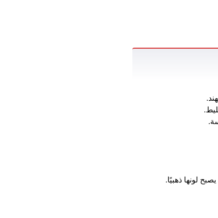
ند.
ليط.
ة.