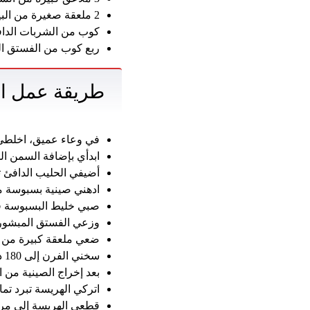
2 ملعقة صغيرة من البيكنج باودر.
كوب من الشربات الداف
ربع كوب من الفستق ال
طريقة عمل ال
في وعاء عميق، اخلطي الم
ابدأي بإضافة السمن ال
أضيفي الحليب الدافئ ت
ادهني صينية بسبوسة م
صبي خليط البسبوسة في
وزعي الفستق المبشور ع
ضعي ملعقة كبيرة من ا
سخني الفرن إلى 180 درجة مئوية، ثم ضعي الصينية في الفرن الساخن لمدة 45 دقيقة أو حتى يصبح لونها ذهبيًا.
بعد إخراج الصينية من ا
اتركي الهريسة تبرد تم
قطعي الهريسة إلى مرب