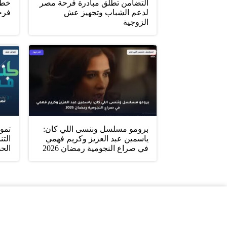
التضامن تطلق مبادرة فرحة مصر
خطو
لدعم الشباب وتجهيز عش
فرح
الزوجية
برومو مسلسل وننسى اللي كان:
تمو
ياسمين عبد العزيز وكريم فهمي
التن
في صراع النجومية رمضان 2026
الح