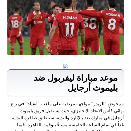
موعد مباراة ليفربول ضد
بليموث أرجايل
سيخوض “الريدز” مواجهة مرتقبة على ملعب “آنفيلد” في ربع
نهائي كأس الاتحاد الإنجليزي، حيث يستقبل فريق بليموث
أرجايل في مباراة تعد بالإثارة والندية، ستنطلق صافرة البداية
غداً في تمام الساعة الخامسة مساءً بتوقيت القاهرة، فيما