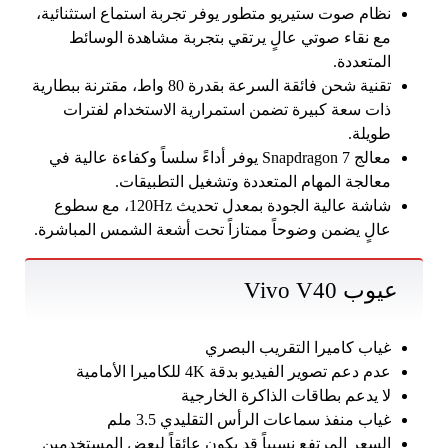
نظام صوت ستيريو متطور يوفر تجربة استماع استثنائية،
مع نقاء صوتي عالٍ يرتقي بتجربة مشاهدة الوسائط
المتعددة.
تقنية شحن فائقة السرعة بقدرة 80 واط، مقترنة ببطارية
ذات سعة كبيرة تضمن استمرارية الاستخدام لفترات
طويلة.
معالج Snapdragon 7 يوفر أداءً سلساً وكفاءة عالية في
معالجة المهام المتعددة وتشغيل التطبيقات.
شاشة عالية الجودة بمعدل تحديث 120Hz، مع سطوع
عالٍ يضمن وضوحاً ممتازاً تحت أشعة الشمس المباشرة.
عيوب Vivo V40
غياب كاميرا التقريب البصري
عدم دعم تصوير الفيديو بدقة 4K للكاميرا الأمامية
لا يدعم بطاقات الذاكرة الخارجية
غياب منفذ سماعات الرأس التقليدي 3.5 ملم
السعر المرتفع نسبياً قد يكون عائقاً لبعض المستخدمين