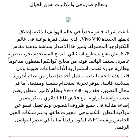
تألقت شركة فيفو مجدداً في عالم الهواتف الذكية بإطلاق
تحفتها الجديدة Vivo V40، الذي يمثل قفزة نوعية في عالم
التكنولوجيا المحمولة، يتميز هذا الإصدار بشاشة مذهلة مقاس
6.78 إنش تشع بسطوع استثنائي، لتمنح المستخدم تجربة بصرية
غامرة، يستمد الهاتف قوته من معالج كوالكم المتطور، مدعوماً
ببطارية جبارة تضمن استمرارية الأداء لساعات طويلة وفي
قلب هذه التحفة التقنية، يعمل أحدث إصدار من نظام أندرويد
بسلاسة فائقة، ليوفر تجربة استخدام سلسة وممتعة، أما في
مجال التصوير، فقد زود Vivo V40 بنظام كاميرا متطور يضم
عدسة واسعة الزاوية، مع فلاش LED دائري مبتكر يضمن
إضاءة مثالية في جميع ظروف التصوير، ولم تغفل فيفو عن
مواكبة التطور التكنولوجي، فجهزت هاتفها بدعم شبكات الجيل
الخامس وتقنية NFC، ليكون رفيقاً مثالياً في عصر التواصل
الرقمي.