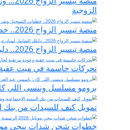
منصة ت
الزوجية
منصة تيسير الزواج 2026.. خطوات التسجيل وشروط مبادرة فرحة مصر
منصة تيسير الزواج 2026.. دليلك الشامل لمبادرة «فرحة مصر» لدعم تجهيز العرائس
تحركات حاسمة في ميت عقبة و
برومو مسلسل وننسى اللي كان:
تمويل كنف للسيدات من بنك ال
خطوات شحن شدات ببجي موبايل 2026 الرسمية عبر