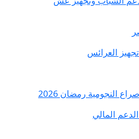
حة مصر لدعم الشباب وتجهيز عش
ع النجومية رمضان 2026
لدعم المالي