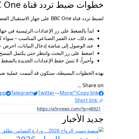
خطوات ضبط تردد قناة BBC One علي جهاز الاستقبال
لضبط تردد قناة BBC One على جهاز الاستقبال الفضائي أتبع الخطوات التالية:-
ابدأ بالضغط على زر الإعدادات الرئيسية في جهاز 
بعد ذلك، حدد القمر الصناعي المناسب – سواء ك
عند الوصول إلى شاشة إدخال البيانات، احرص عل
اضغط على زر البحث وانتظر حتى يكتمل المسح.
وأخيراً، لا تنسَ حفظ الإعدادات الجديدة بالضغ
بهذه الخطوات البسيطة، ستكون قد أتممت عملية ضبط تردد قناة BBC One بنجاح، وأصبح بإمكانك الاستمتاع بمشاهدة بر
Share on ...
pp
Telegram
Twitter
More
Copy link
Short link
جديد الأخبار