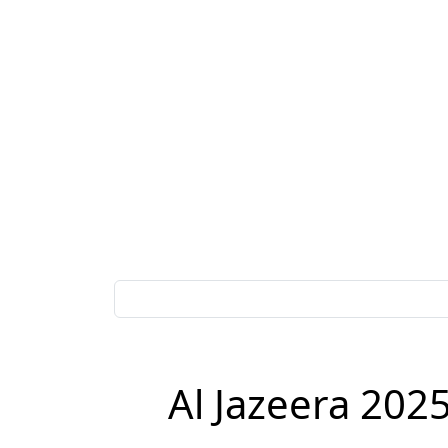
تابع الأخبار العاجلة.. تردد قناة الجزيرة نايل سات 2025 Al Jazeera