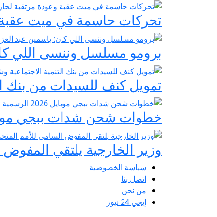
تحركات حاسمة في ميت عقبة و
برومو مسلسل وننسى اللي كان:
تمويل كنف للسيدات من بنك ال
خطوات شحن شدات ببجي موبايل 2026 الرسمية عبر
وزير الخارجية يلتقي المفوض ا
سياسة الخصوصية
اتصل بنا
من نحن
إيجي 24 نيوز