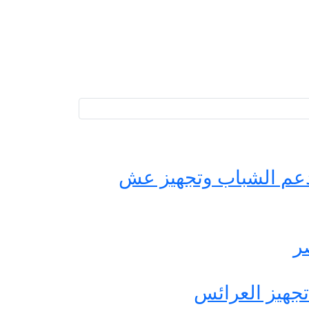
حة مصر لدعم الشباب وتجهيز عش