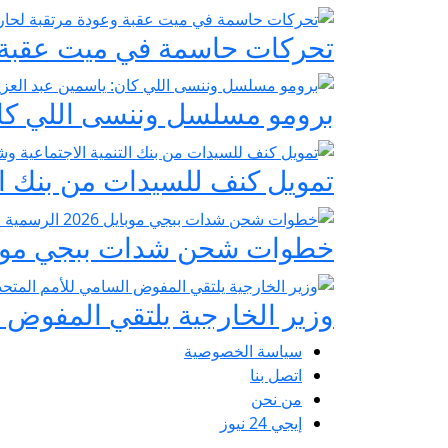
تحركات حاسمة في ميت عقبة و
برومو مسلسل وننسى اللي كان:
تمويل كنف للسيدات من بنك ال
خطوات شحن شدات ببجي موبايل 2026 الرسمية عبر
وزير الخارجية يلتقي المفوض ا
سياسة الخصوصية
اتصل بنا
من نحن
إيجي 24 نيوز