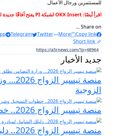
للمستثمرين ورجال الأعمال.
اقرأ أيضًا: OKX Insert لشبكة PI يفتح آفاقًا جديدة للتداول العالمي وتجذب ملايين المستخدمين في جميع أنحاء العالم
Share on ...
pp
Telegram
Twitter
More
Copy link
Short link
جديد الأخبار
منصة ت
الزوجية
منصة تيسير الزواج 2026.. خطوات التسجيل وشروط مبادرة فرحة مصر
منصة تيسير الزواج 2026.. دليلك الشامل لمبادرة «فرحة مصر» لدعم تجهيز العرائس