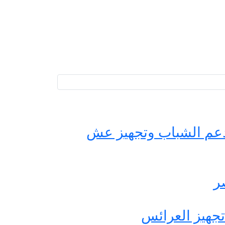
حة مصر لدعم الشباب وتجهيز عش