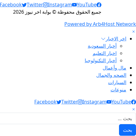
Social Links
Facebook
Twitter
Instagram
YouTube
جميع الحقوق محفوظة © بوابة اخر نيوز 2026
Powered by Arb4Host Network
اخر الاخبار
أخبار السعودية
اخبار التعليم
أخبار التكنولوجيا
مال وأعمال
الصحه والجمال
السيارات
منوعات
Social Link
Facebook
Twitter
Instagram
YouTube
لبحث عن: