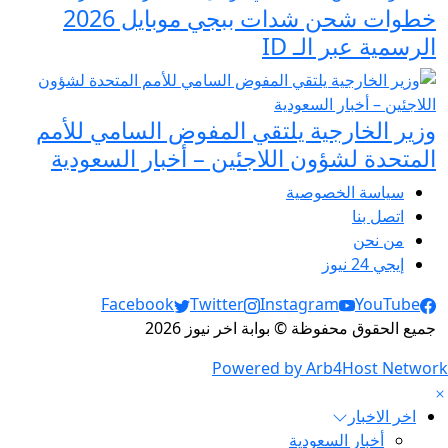
خطوات شحن شدات ببجي موبايل 2026
الرسمية عبر الـ ID
وزير الخارجية يلتقي المفوض السامي للأمم
المتحدة لشؤون اللاجئين – أخبار السعودية
سياسة الخصوصية
اتصل بنا
من نحن
إيجي 24 نيوز
Social Links
Facebook
Twitter
Instagram
YouTube
جميع الحقوق محفوظة © بوابة اخر نيوز 2026
Powered by Arb4Host Network
اخر الاخبار
أخبار السعودية