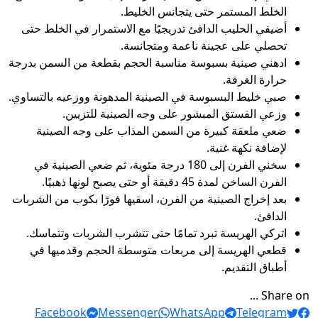
الخلط المستمر حتى يتجانس الخليط.
أضيفي الحليب الدافئ تدريجيًا مع الاستمرار في الخلط حتى
تحصلي على عجينة ناعمة ومتجانسة.
ادهني صينية بسبوسة مناسبة الحجم بقطعة من السمن بدرجة
حرارة الغرفة.
صبي خليط البسبوسة في الصينية المدهونة ووزعيه بالتساوي.
وزعي الفستق المبشور على وجه الصينية للتزيين.
ضعي ملعقة كبيرة من السمن المذاب على وجه الصينية
لإضافة نكهة غنية.
سخني الفرن إلى 180 درجة مئوية، ثم ضعي الصينية في
الفرن الساخن لمدة 45 دقيقة أو حتى يصبح لونها ذهبيًا.
بعد إخراج الصينية من الفرن، اسقيها فورًا بكوب من الشربات
الدافئ.
اتركي الهريسة تبرد تمامًا حتى تتشرب الشربات وتتماسك.
قطعي الهريسة إلى مربعات متوسطة الحجم وقدميها في
أطباق التقديم.
Share on ...
Facebook
Messenger
WhatsApp
Telegram