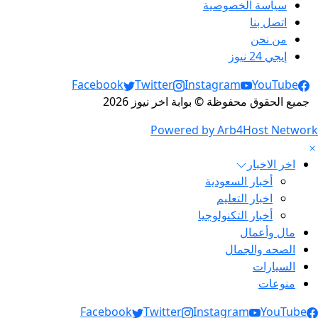
سياسة الخصوصية
اتصل بنا
من نحن
إيجي 24 نيوز
Social Links
Facebook
Twitter
Instagram
YouTube
جميع الحقوق محفوظة © بوابة اخر نيوز 2026
Powered by Arb4Host Network
اخر الاخبار
أخبار السعودية
اخبار التعليم
أخبار التكنولوجيا
مال وأعمال
الصحه والجمال
السيارات
منوعات
Social Link
Facebook
Twitter
Instagram
YouTube