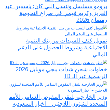
برومو مسلسل وننسى اللي كان: ياسمين عبد
العزيز وكريم فهمي في صراع النجومية
رمضان 2026
تمويل كنف للسيدات من بنك التنمية
الاجتماعية وشروط الحصول على الدعم
المالي
خطوات شحن شدات ببجي موبايل 2026
الرسمية عبر الـ ID
وزير الخارجية يلتقي المفوض السامي للأمم
المتحدة لشؤون اللاجئين – أخبار السعودية