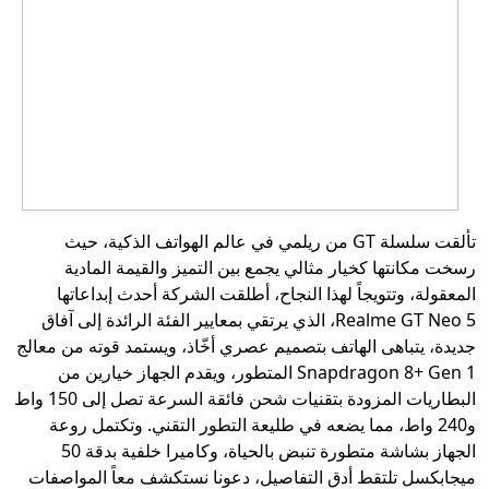
تألقت سلسلة GT من ريلمي في عالم الهواتف الذكية، حيث
رسخت مكانتها كخيار مثالي يجمع بين التميز والقيمة المادية
المعقولة، وتتويجاً لهذا النجاح، أطلقت الشركة أحدث إبداعاتها
Realme GT Neo 5، الذي يرتقي بمعايير الفئة الرائدة إلى آفاق
جديدة، يتباهى الهاتف بتصميم عصري أخّاذ، ويستمد قوته من معالج
Snapdragon 8+ Gen 1 المتطور، ويقدم الجهاز خيارين من
البطاريات المزودة بتقنيات شحن فائقة السرعة تصل إلى 150 واط
و240 واط، مما يضعه في طليعة التطور التقني. وتكتمل روعة
الجهاز بشاشة متطورة تنبض بالحياة، وكاميرا خلفية بدقة 50
ميجابكسل تلتقط أدق التفاصيل، دعونا نستكشف معاً المواصفات