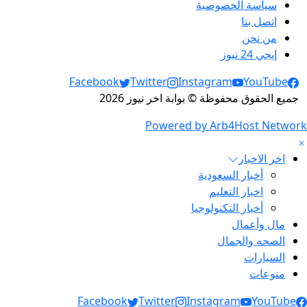
سياسة الخصوصية
اتصل بنا
من نحن
إيجي 24 نيوز
Social Links
Facebook
Twitter
Instagram
YouTube
جميع الحقوق محفوظة © بوابة اخر نيوز 2026
Powered by Arb4Host Network
اخر الاخبار
أخبار السعودية
اخبار التعليم
أخبار التكنولوجيا
مال وأعمال
الصحه والجمال
السيارات
منوعات
Social Link
Facebook
Twitter
Instagram
YouTube