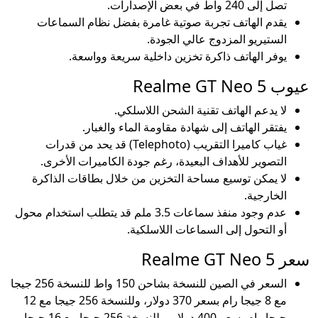
تصل إلى 240 واط في بعض الإصدارات.
يقدم الهاتف تجربة صوتية غامرة بفضل نظام السماعات
الستيريو المزدوج عالي الجودة.
يوفر الهاتف ذاكرة تخزين داخلية سريعة وواسعة.
عيوب Realme GT Neo 5
لا يدعم الهاتف تقنية الشحن اللاسلكي.
يفتقر الهاتف إلى شهادة مقاومة الماء والغبار.
غياب كاميرا التقريب (Telephoto) قد يحد من قدرات
التصوير للأهداف البعيدة، رغم جودة الكاميرات الأخرى.
لا يمكن توسيع مساحة التخزين من خلال بطاقات الذاكرة
الخارجية.
عدم وجود منفذ سماعات 3.5 ملم قد يتطلب استخدام محول
أو التحول إلى السماعات اللاسلكية.
سعر Realme GT Neo 5
السعر في الصين للنسخة بشاحن 150 واط للنسخة 256 جيجا
مع 8 جيجا رام بسعر 370 دولار، وللنسخة 256 جيجا مع 12
جيجا رام بسعر 400 دولار، وللنسخة 256 جيجا مع 16 جيجا