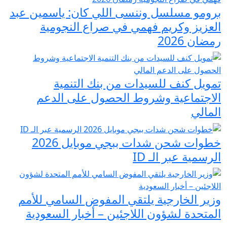
برومو مسلسل وننسى اللي كان: ياسمين عبد
العزيز وكريم فهمي في صراع النجومية
رمضان 2026
تمويل كنف للسيدات من بنك التنمية
الاجتماعية وشروط الحصول على الدعم
المالي
خطوات شحن شدات ببجي موبايل 2026
الرسمية عبر الـ ID
وزير الخارجية يلتقي المفوض السامي للأمم
المتحدة لشؤون اللاجئين – أخبار السعودية