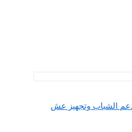
حة مصر لدعم الشباب وتجهيز عش