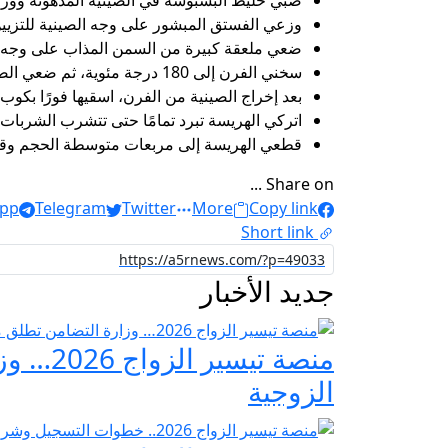
صبي خليط البسبوسة في الصينية المدهونة ووزع
وزعي الفستق المبشور على وجه الصينية للتزيين
ضعي ملعقة كبيرة من السمن المذاب على وجه ال
سخني الفرن إلى 180 درجة مئوية، ثم ضعي الصينية في الفرن الساخن لمدة 45 دقيقة أو حتى يصبح لونها ذهبيًا.
بعد إخراج الصينية من الفرن، اسقيها فورًا بكوب
اتركي الهريسة تبرد تمامًا حتى تتشرب الشربات
قطعي الهريسة إلى مربعات متوسطة الحجم وقدم
Share on ...
pp
Telegram
Twitter
More
Copy link
Short link
جديد الأخبار
منصة ت
الزوجية