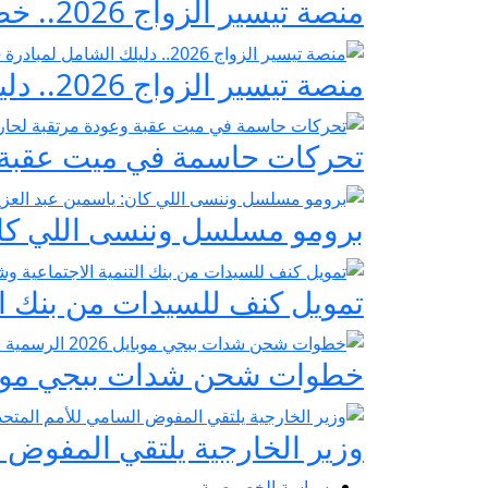
منصة تيسير الزواج 2026.. خطوات التسجيل وشروط مبادرة فرحة مصر
منصة تيسير الزواج 2026.. دليلك الشامل لمبادرة «فرحة مصر» لدعم تجهيز العرائس
تحركات حاسمة في ميت عقبة و
برومو مسلسل وننسى اللي كان:
تمويل كنف للسيدات من بنك ال
خطوات شحن شدات ببجي موبايل 2026 الرسمية عبر
وزير الخارجية يلتقي المفوض ا
سياسة الخصوصية