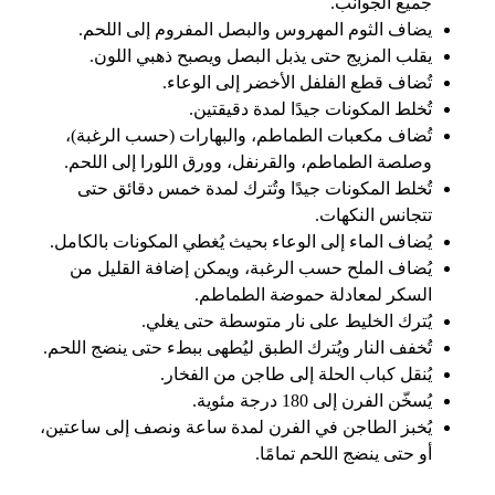
جميع الجوانب.
يضاف الثوم المهروس والبصل المفروم إلى اللحم.
يقلب المزيج حتى يذبل البصل ويصبح ذهبي اللون.
تُضاف قطع الفلفل الأخضر إلى الوعاء.
تُخلط المكونات جيدًا لمدة دقيقتين.
تُضاف مكعبات الطماطم، والبهارات (حسب الرغبة)،
وصلصة الطماطم، والقرنفل، وورق اللورا إلى اللحم.
تُخلط المكونات جيدًا وتُترك لمدة خمس دقائق حتى
تتجانس النكهات.
يُضاف الماء إلى الوعاء بحيث يُغطي المكونات بالكامل.
يُضاف الملح حسب الرغبة، ويمكن إضافة القليل من
السكر لمعادلة حموضة الطماطم.
يُترك الخليط على نار متوسطة حتى يغلي.
تُخفف النار ويُترك الطبق ليُطهى ببطء حتى ينضج اللحم.
يُنقل كباب الحلة إلى طاجن من الفخار.
يُسخّن الفرن إلى 180 درجة مئوية.
يُخبز الطاجن في الفرن لمدة ساعة ونصف إلى ساعتين،
أو حتى ينضج اللحم تمامًا.