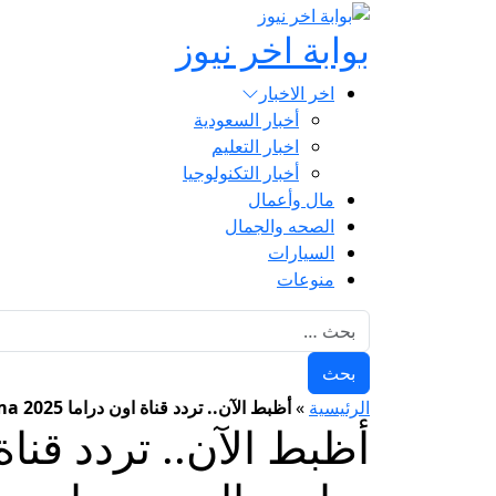
بوابة اخر نيوز
اخر الاخبار
أخبار السعودية
اخبار التعليم
أخبار التكنولوجيا
مال وأعمال
الصحه والجمال
السيارات
منوعات
البحث عن:
الرئيسية
»
أظبط الآن.. تردد قناة اون دراما 2025 ON Drama الجديد على النايل سات والعرب سات