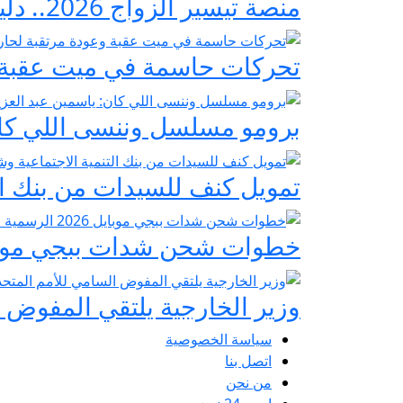
منصة تيسير الزواج 2026.. دليلك الشامل لمبادرة «فرحة مصر» لدعم تجهيز العرائس
تحركات حاسمة في ميت عقبة و
برومو مسلسل وننسى اللي كان:
تمويل كنف للسيدات من بنك ال
خطوات شحن شدات ببجي موبايل 2026 الرسمية عبر
وزير الخارجية يلتقي المفوض ا
سياسة الخصوصية
اتصل بنا
من نحن