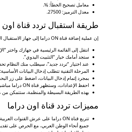
معامل تصحيح الخطأ: ⅚.
معدل الترميز: 27500.
طريقة استقبال تردد قناة اون درام
إن عملية إضافة قناة ON دراما إلى جهاز الاستقبال الخاص بك عملية سهلة ودقيقة، إليك الخطوات:
انتقل إلى القائمة الرئيسية في جهازك واختر “ال
ستجد أمامك خيار “التثبيت اليدوي”.
عند اختيار “تردد جديد”، سيطلب منك النظام تحد
المرحلة التقنية تتطلب إدخال البيانات الأساسية
بمجرد إتمام إدخال البيانات، اضغط على زر الب
احفظ الإعدادات، وستظهر قناة ON دراما مباشرة في قائمة قنواتك.
بهذه الطريقة البسيطة والمنظمة، ستتمكن من مشاهدة قناة ON دراما بجودة عالية على جها
مميزات تردد قناة اون دراما
تتربع قناة ON دراما على عرش القنو
جميع أنحاء الوطن العربي، مع الحرص على تقديم