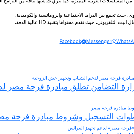
ن المسلسلات العربية المميزة، كما تثري شاشتها بباقة من البرامج ال
وى، حيث تجمع بين الدراما الاجتماعية والرومانسية والكوميدية.
تلفزيوني، حيث تقدم محتواها بتقنية HD عالية الدقة.
Facebook
Messenger
WhatsA
يسير الزواج 2026… وزارة التضامن تطلق مبادرة فر