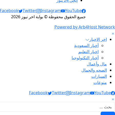
إيجي 24 نيوز
Social Links
Facebook
Twitter
Instagram
YouTube
جميع الحقوق محفوظة © بوابة اخر نيوز 2026
Powered by Arb4Host Network
اخر الاخبار
أخبار السعودية
اخبار التعليم
أخبار التكنولوجيا
مال وأعمال
الصحه والجمال
السيارات
منوعات
Social Link
Facebook
Twitter
Instagram
YouTube
لبحث عن: