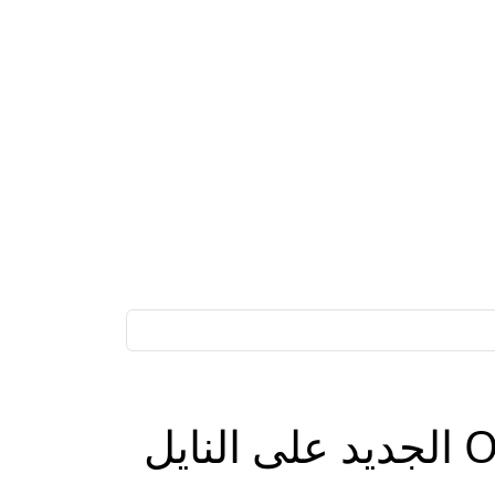
أظبط الآن.. تردد قناة اون دراما 2025 ON Drama الجديد على النايل