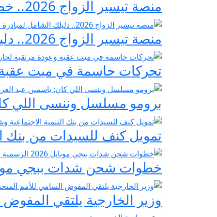
منصة تيسير الزواج 2026.. خطوات التسجيل وشروط مبادرة فرحة مصر
منصة تيسير الزواج 2026.. دليلك الشامل لمبادرة «فرحة مصر» لدعم تجهيز العرائس
تحركات حاسمة في ميت عقبة و
برومو مسلسل وننسى اللي كان:
تمويل كنف للسيدات من بنك ال
خطوات شحن شدات ببجي موبايل 2026 الرسمية عبر
وزير الخارجية يلتقي المفوض ا