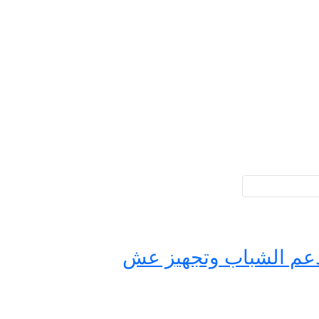
حة مصر لدعم الشباب وتجهيز عش