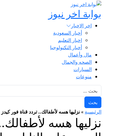
بوابة اخر نيوز
اخر الاخبار
أخبار السعودية
اخبار التعليم
أخبار التكنولوجيا
مال وأعمال
الصحه والجمال
السيارات
منوعات
البحث عن:
الرئيسية
»
نزليها هسه لأطفالك.. تردد قناة فور كيدز الجزائرية 2025 4kids الجديد على النا