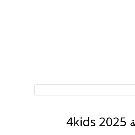
نزليها هسه لأطفالك.. تردد قناة فور كيدز الجزائرية 2025 4kids