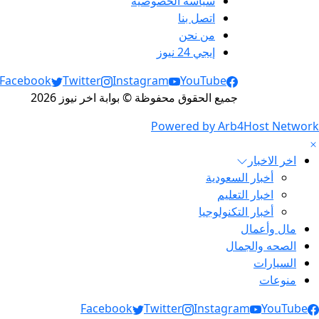
سياسة الخصوصية
اتصل بنا
من نحن
إيجي 24 نيوز
Social Links
Facebook
Twitter
Instagram
YouTube
جميع الحقوق محفوظة © بوابة اخر نيوز 2026
Powered by Arb4Host Network
اخر الاخبار
أخبار السعودية
اخبار التعليم
أخبار التكنولوجيا
مال وأعمال
الصحه والجمال
السيارات
منوعات
Social Link
Facebook
Twitter
Instagram
YouTube