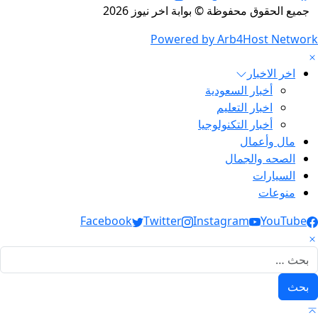
جميع الحقوق محفوظة © بوابة اخر نيوز 2026
Powered by Arb4Host Network
اخر الاخبار
أخبار السعودية
اخبار التعليم
أخبار التكنولوجيا
مال وأعمال
الصحه والجمال
السيارات
منوعات
Social Link
Facebook
Twitter
Instagram
YouTube
لبحث عن: