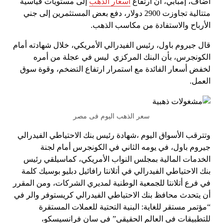
أضاف، إمبابي، أن ارتفاع
أسعار الذهب
إلى مستويات قياسية
متتالية تجاوزت 2900 دولار، دفع بعض المستثمرين إلى جني
الأرباح والاستفادة من مكاسب الذهب.
قال جيروم باول، رئيس الفيدرالي الأمريكي، خلال شهادته أمام
الكونجرس، بأن البنك المركزي ليس في عجلة من أمره
لخفض أسعار الفائدة مع استمرار ارتفاع التضخم، وقوة سوق
العمل.
سعر الذهب اليوم فى مصر
وتترقب الأسواق اليوم ،شهادة رئيس بنك الاحتياطي الفيدرالي
جيروم باول، في يومه الثاني في الكونجرس أمام لجنة
الخدمات المالية بمجلس النواب الأمريكي، كماسيلقي رئيس
بنك الاحتياطي الفيدرالي في أتلانتا رافائيل دبليو بوسيك كلمة
في فرع أتلانتا للجمعية الوطنية لمديري الشركات، ومن المقرر
أن يتحدث محافظ بنك الاحتياطي الفيدرالي كريستوفر والر في
“مؤتمر مستقر للغاية: البنية التحتية للعملات المستقرة
للتطبيقات في العالم الحقيقي” في سان فرانسيسكو،