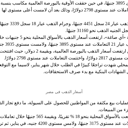
وأضاف، إمبابي، أن جرا
ووفقًا للتقرير اليومي لمنصة «آي صا
حيث افتتح سع
مستوى 3900 جنيه، في حين ارتفعت أسعار الذهب بالبورصة 
لمحلي شهدت تراجعًا كبيرًا في الطلب خلال شهر يناير، لاسيما مع التوق
الشهادات البنكية مع بدء صرف الاستحقاقات.
أسعار الذهب فى مصر
يات بيع مكثفة من المواطنين للحصول على السيولة، ما دفع تجار الذه
ء من المبيعات.