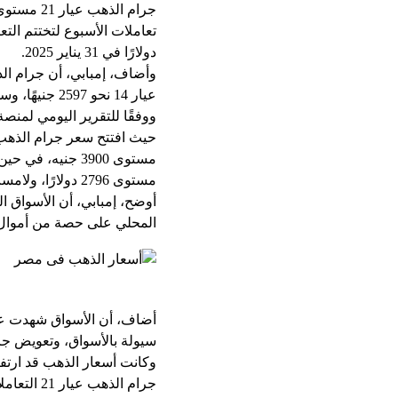
دولارًا في 31 يناير 2025.
عيار 14 نحو 2597 جنيهًا، وسجل الجنيه الذهب نحو 31160 جنيهًا.
مستوى 2796 دولارًا، ولامست مستوى 2817 دولارًا، واختتمت التعاملات عند مستوى 2798 دولارًا.
أوضح، إمبابي، أن الأسواق ا
المحلي على حصة من أموال 
أضاف، أن الأسواق شهدت عمل
سيولة بالأسواق، وتعويض جز