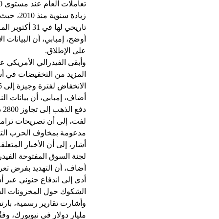
تاريخي لها في 31 أكتوبر الماضي، واختتمت تعاملات العام عند مستوى 2624 دولارًا، وفقًا للتقرير السنوي لمنصة «آي صاغة».
أوضح، إمبابي، أن البيانات ا
على الإطلاق.
وأبقى الفيدرالي الأمريكي ع
المزيد من التخفيضات في أسع
الانخفاض لفترة وجيزة إلى 2745 دولارًا للأوقية.
أضاف، إمبابي، أن بيانات ال
دفع الذهب إلى تجاوز 2800 دولار للأوقية.
لفت، إلى أن تصريحات ترام
مدعومة بمخاوف الحرب التج
أشار، إلى أن الأخبار المتع
لجنة السوق المفتوحة الفيدر
أضاف، أن التهديد بفرض تعر
أدى إلى اندفاع جنوني عبر أ
الشكوك حول المخزونات الحال
مليار دولار في نيويورك، وف