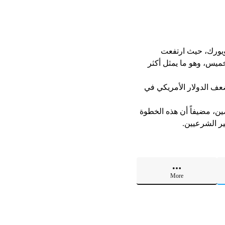
ويورك، حيث ارتفعت
تفعت قيمة المخزون إلى 85 مليار دولار يوم الخميس، وهو ما يمثل أكثر
عف الدولار الأمريكي في
 25 % على الواردات من كندا والمكسيك، و10 % على الصين، مضيفاً أن هذه الخطوة
ير الشرعيين.
More