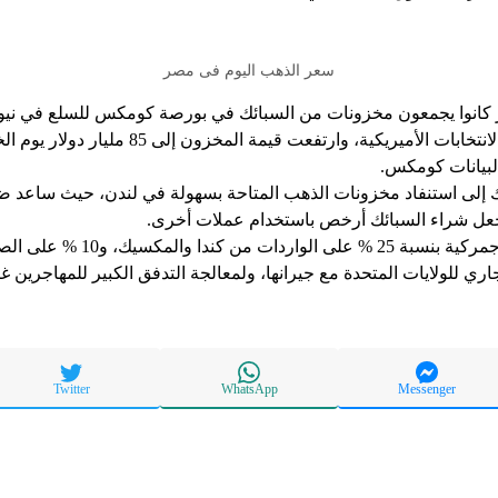
سعر الذهب اليوم فى مصر
ار كانوا يجمعون مخزونات من السبائك في بورصة كومكس للسلع في ني
المخزونات بنسبة 75% منذ الانتخابات الأميريكية، وار
رك إلى استنفاد مخزونات الذهب المتاحة بسهولة في لندن، حيث ساعد ض
يجعل شراء السبائك أرخص باستخدام عملات أخرى.
وقرر ترامب فرض ضرائب جمركية بنسبة
ري للولايات المتحدة مع جيرانها، ولمعالجة التدفق الكبير للمهاجرين غ
Twitter
WhatsApp
Messenger