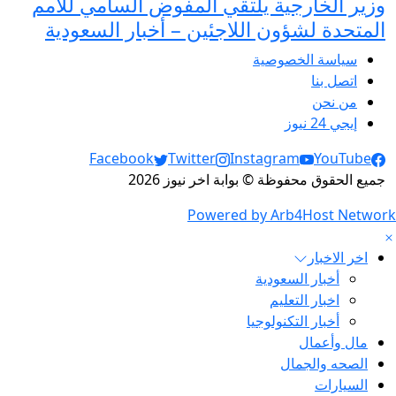
وزير الخارجية يلتقي المفوض السامي للأمم
المتحدة لشؤون اللاجئين – أخبار السعودية
سياسة الخصوصية
اتصل بنا
من نحن
إيجي 24 نيوز
Social Links
Facebook
Twitter
Instagram
YouTube
جميع الحقوق محفوظة © بوابة اخر نيوز 2026
Powered by Arb4Host Network
اخر الاخبار
أخبار السعودية
اخبار التعليم
أخبار التكنولوجيا
مال وأعمال
الصحه والجمال
السيارات