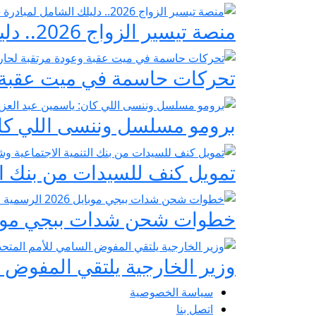
منصة تيسير الزواج 2026.. دليلك الشامل لمبادرة «فرحة مصر» لدعم تجهيز العرائس
تحركات حاسمة في ميت عقبة و
برومو مسلسل وننسى اللي كان:
تمويل كنف للسيدات من بنك ال
خطوات شحن شدات ببجي موبايل 2026 الرسمية عبر
وزير الخارجية يلتقي المفوض ا
سياسة الخصوصية
اتصل بنا