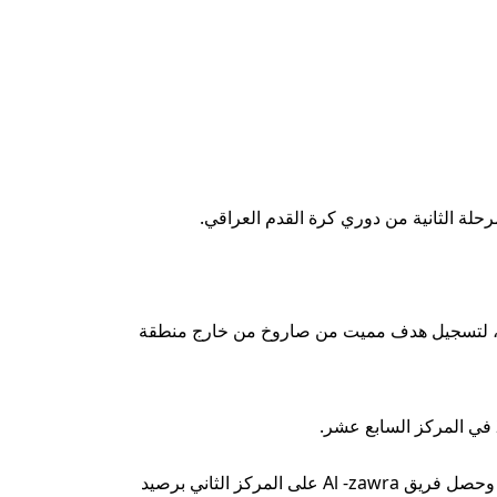
صلي ، لتسجيل هدف مميت من صاروخ من خارج منطقة
في نهاية المرحلة الأولى من مسابقات دوري كرة القدم العراقية ، تصدر فريق Zakho Club فريق الدوري برصيد 38 نقطة ، وحصل فريق Al -zawra على المركز الثاني برصيد