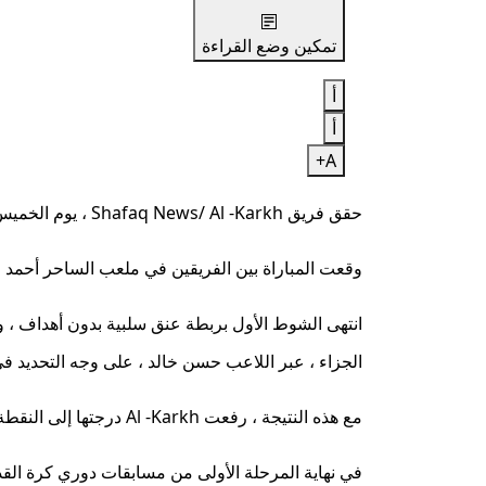
تمكين وضع القراءة
أ
أ
A+
حقق فريق Shafaq News/ Al -Karkh ، يوم الخميس ، انتصارًا قاتلاً على ضيفه ، باصرا أويل ، بهدف ، في افتتاح مباريات المرحلة الثانية من دوري كرة القدم العراقي.
وقعت المباراة بين الفريقين في ملعب الساحر أحمد را
انتهى الشوط الأول بربطة عنق سلبية بدون أهداف ،
الجزاء ، عبر اللاعب حسن خالد ، على وجه التحديد في 90+3 دقيق
مع هذه النتيجة ، رفعت Al -Karkh درجتها إلى النقطة 25 في المركز الثاني عشر ، وتوازن زيت البصرة يتجمد في النقطة 20 في المركز السابع عشر.