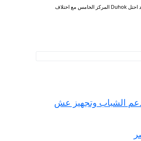
36 نقطة ، ثم يحتل فريق الشرطة المركز الثالث برصيد 35 نقطة ، وفريق Dohuk الرابع برصيد 34 نقطة ، ومع نفس الرصيد احتل Duhok المركز الخامس مع اختلاف
حة مصر لدعم الشباب وتجهيز عش