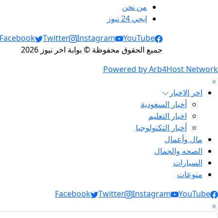
من نحن
إيجي 24 نيوز
Social Links
Facebook
Twitter
Instagram
YouTube
جميع الحقوق محفوظة © بوابة اخر نيوز 2026
Powered by Arb4Host Network
اخر الاخبار
أخبار السعودية
اخبار التعليم
أخبار التكنولوجيا
مال وأعمال
الصحه والجمال
السيارات
منوعات
Social Link
Facebook
Twitter
Instagram
YouTube
لبحث عن: