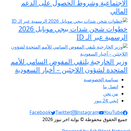
الاجتماعية وشروط الحصول على الدعم
المالي
خطوات شحن شدات ببجي موبايل 2026
الرسمية عبر الـ ID
وزير الخارجية يلتقي المفوض السامي للأمم
المتحدة لشؤون اللاجئين – أخبار السعودية
سياسة الخصوصية
اتصل بنا
من نحن
إيجي 24 نيوز
Social Links
Facebook
Twitter
Instagram
YouTube
جميع الحقوق محفوظة © بوابة اخر نيوز 2026