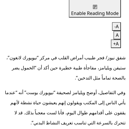
Enable Reading Mode
A-
A
A+
شفق نيوز/ فجر طبيب أمراض القلب في مركز “نيويورك لانغون”،
ستيفن ويليامز، مفاجأة طبية خطيرة حين أكد أن “الخمول يضر
بالصحة تماماً مثل التدخين”.
وفي التفاصيل، أوضح ويليامز لصحيفة “نيويورك بوست” أنه “عندما
يأتي الناس إلى المكتب ويقولون إنهم يعيشون حياة نشطة لأنهم
يقفون على أقدامهم طوال اليوم، فأنا لست معجباً بذلك. قد لا
تتحرك بالسرعة التي تناسب تعريف النشاط البدني”.